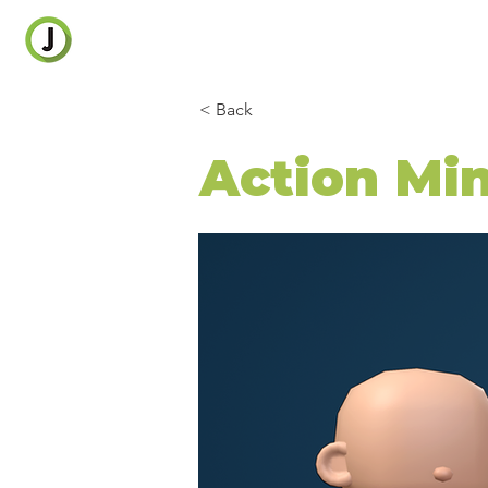
< Back
Action Min