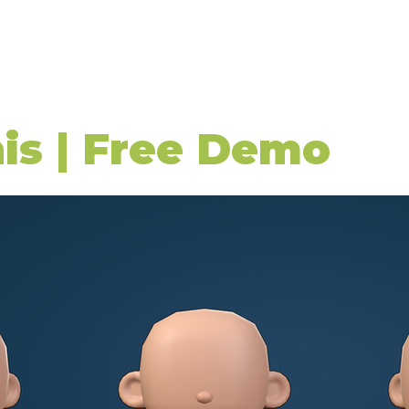
INÍCIO
GALERIA
LOJA
ASSINANTES
CONTATO
MONT
is | Free Demo