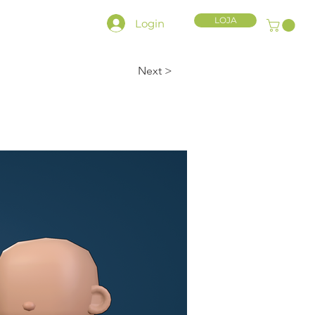
LOJA
Login
HLY CHARACTER KIT
< Prev
Next >