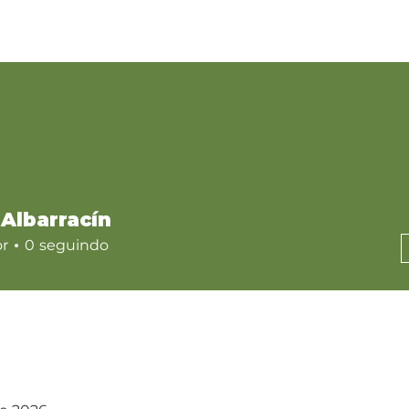
INÍCIO
GALERIA
LOJA
ASSINANTES
CONTATO
MONT
 Albarracín
or
0
seguindo